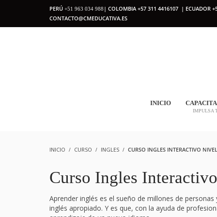
PERÚ
| COLOMBIA +57 311 4416107 | ECUADOR +5
+51 963 034 988
CONTACTO@CMEDUCATIVA.ES
INICIO
CAPACITA
IMPULSA 
INICIO
CURSO
INGLES
CURSO INGLES INTERACTIVO NIVEL 
Curso Ingles Interactiv
Aprender inglés es el sueño de millones de personas 
inglés apropiado. Y es que, con la ayuda de profesio