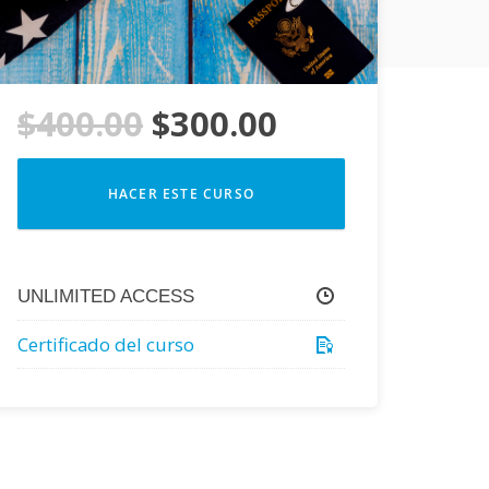
El
El
$
400.00
$
300.00
precio
precio
HACER ESTE CURSO
original
actual
era:
es:
UNLIMITED ACCESS
$400.00.
$300.00.
Certificado del curso