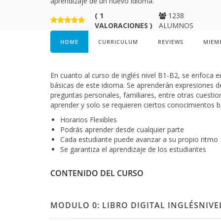
aprendizaje de un nuevo idioma.
( 1
1238
VALORACIONES )
ALUMNOS
HOME
CURRICULUM
REVIEWS
MIEM
En cuanto al curso de inglés nivel B1-B2, se enfoca e
básicas de este idioma. Se aprenderán expresiones de
preguntas personales, familiares, entre otras cuesti
aprender y solo se requieren ciertos conocimientos b
Horarios Flexibles
Podrás aprender desde cualquier parte
Cada estudiante puede avanzar a su propio ritmo
Se garantiza el aprendizaje de los estudiantes
CONTENIDO DEL CURSO
MODULO 0: LIBRO DIGITAL INGLÉSNIVEL