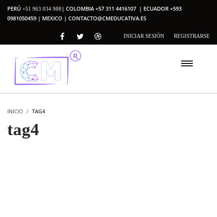
PERÚ
| COLOMBIA +57 311 4416107 | ECUADOR +593
+51 963 034 988
0981050459 | MEXICO |
CONTACTO@CMEDUCATIVA.ES
INICIAR SESIÓN
REGISTRARSE
INICIO
TAG4
tag4