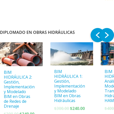
$300.00.
$240.00.
$300.00.
$240.00.
DIPLOMADO EN OBRAS HIDRÁULICAS
BIM
BIM
BIM
HIDRÁULICA 1:
HIDR
HIDRÁULICA 2:
Gestión,
Análi
Gestión,
Implementación
Mode
Implementación
y Modelado
Tran
y Modelado
BIM en Obras
Hidr
BIM en Obras
Hidráulicas
HAM
de Redes de
Drenaje
El
El
$
300.00
$
240.00
$
400
El
El
precio
precio
$
300.00
$
240.00