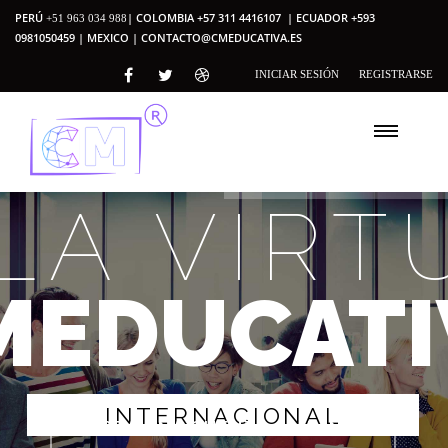
PERÚ
| COLOMBIA +57 311 4416107 | ECUADOR +593
+51 963 034 988
0981050459 | MEXICO |
CONTACTO@CMEDUCATIVA.ES
INICIAR SESIÓN
REGISTRARSE
LA VIRT
MEDUCATI
I
N
T
E
R
N
A
C
I
O
N
A
L
CREA UNA CUENTA ALUMNO