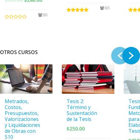
precio
precio
original
actual
305
original
actual
era:
es:
281
era:
es:
$300.00.
$240.00.
$300.00.
$240.00.
OTROS CURSOS
Metrados,
Tesis 2:
Tesis
Costos,
Término y
Fund
Presupuestos,
Sustentación
Meto
Valorizaciones
de la Tesis
para
y Liquidaciones
Elab
$
250.00
de Obras con
Tesi
S10