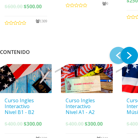
$
250
0
El
El
$
600.00
$
500.00
precio
precio
original
actual
1309
era:
es:
$600.00.
$500.00.
CONTENIDO
Curso Ingles
Curso Ingles
Curs
Interactivo
Interactivo
Inte
Nivel B1 - B2
Nivel A1 - A2
Músi
El
El
El
El
$
400.00
$
300.00
$
400.00
$
300.00
$
400
precio
precio
precio
precio
original
actual
original
actual