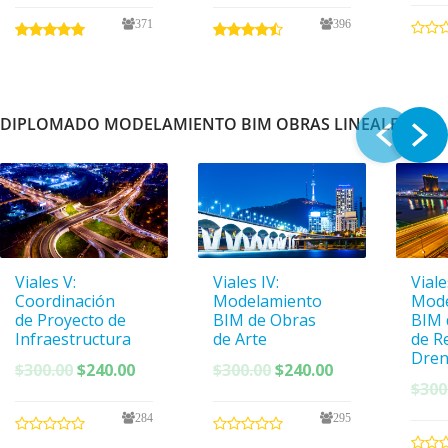
original
actual
original
actual
371
396
era:
es:
era:
es:
$300.00.
$150.00.
$300.00.
$150.00.
DIPLOMADO MODELAMIENTO BIM OBRAS LINEALES
Viales V:
Viales IV:
Viales
Coordinación
Modelamiento
Mode
de Proyecto de
BIM de Obras
BIM 
Infraestructura
de Arte
de R
Dren
El
El
El
El
$
300.00
$
240.00
$
300.00
$
240.00
$
300
precio
precio
precio
precio
original
actual
original
actual
284
295
era:
es:
era:
es: