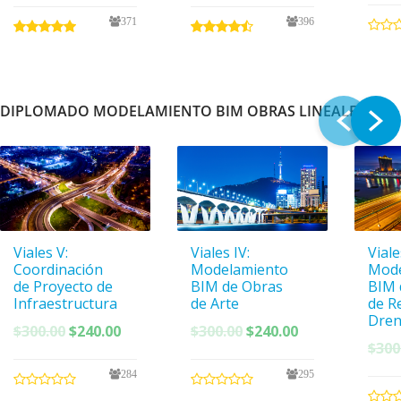
original
actual
original
actual
371
396
era:
es:
era:
es:
$300.00.
$150.00.
$300.00.
$150.00.
DIPLOMADO MODELAMIENTO BIM OBRAS LINEALES
Viales V:
Viales IV:
Viales
Coordinación
Modelamiento
Mode
de Proyecto de
BIM de Obras
BIM 
Infraestructura
de Arte
de R
Dren
El
El
El
El
$
300.00
$
240.00
$
300.00
$
240.00
$
300
precio
precio
precio
precio
original
actual
original
actual
284
295
era:
es:
era:
es: