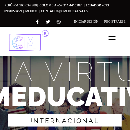
PERÚ
| COLOMBIA +57 311 4416107 | ECUADOR +593
+51 963 034 988
0981050459 | MEXICO |
CONTACTO@CMEDUCATIVA.ES
INICIAR SESIÓN
REGISTRARSE
LA VIRT
MEDUCATI
I
N
T
E
R
N
A
C
I
O
N
A
L
CREA UNA CUENTA ALUMNO