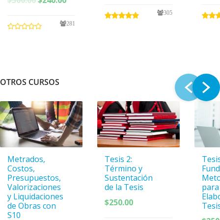
precio
precio
original
actual
305
original
actual
era:
es:
281
era:
es:
$300.00.
$240.00.
$300.00.
$240.00.
OTROS CURSOS
Metrados,
Tesis 2:
Tesis
Costos,
Término y
Fund
Presupuestos,
Sustentación
Meto
Valorizaciones
de la Tesis
para
y Liquidaciones
Elab
$
250.00
de Obras con
Tesi
S10