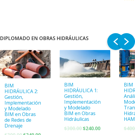
$300.00.
$240.00.
$300.00.
$240.00.
DIPLOMADO EN OBRAS HIDRÁULICAS
BIM
BIM
BIM
HIDRÁULICA 1:
HIDR
HIDRÁULICA 2:
Gestión,
Análi
Gestión,
Implementación
Mode
Implementación
y Modelado
Tran
y Modelado
BIM en Obras
Hidr
BIM en Obras
Hidráulicas
HAM
de Redes de
Drenaje
El
El
$
300.00
$
240.00
$
400
El
El
precio
precio
$
300.00
$
240.00