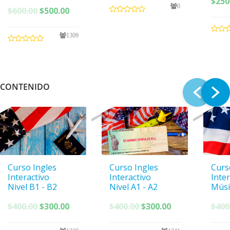
$
250
0
El
El
$
600.00
$
500.00
precio
precio
original
actual
1309
era:
es:
$600.00.
$500.00.
CONTENIDO
Curso Ingles
Curso Ingles
Curs
Interactivo
Interactivo
Inte
Nivel B1 - B2
Nivel A1 - A2
Músi
El
El
El
El
$
400.00
$
300.00
$
400.00
$
300.00
$
400
precio
precio
precio
precio
original
actual
original
actual